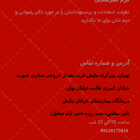
نظرات، انتقادات و پیشنهاداتتان را در مورد دکتر رضوانی و
تیم شان برای ما بگذارید.
آدرس و شماره تماس
تهران، بزرگراه نیایش غرب،بعد از خروجی ستاری جنوب،
خيابان كبيری طامه،خیابان بهار،
درمانگاه بیمارستان عرفان نیایش
تلفن مشاوره:همه روزه (حتی ایام تعطیل)
ساعت 10 الی 22 شب
09120175018