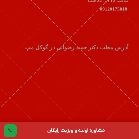
ساعت 10 الی 22 شب
09120175018
آدرس مطب دکتر حمید رضوانی در گوکل مپ
مشاوره اولیه و ویزیت رایگان
📞