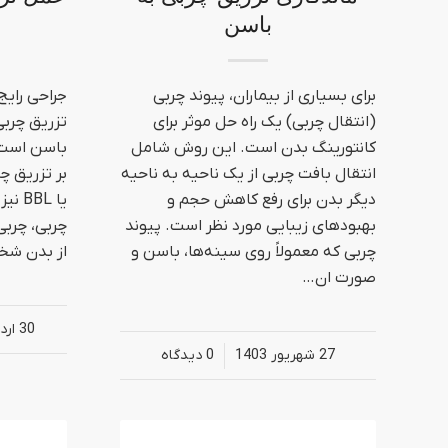
باسن
برای بسیاری از بیماران، پیوند چربی
جراحی رایج
(انتقال چربی) یک راه حل موثر برای
تزریق چربی
کانتورینگ بدن است. این روش شامل
باسن است. 
انتقال بافت چربی از یک ناحیه به ناحیه
بر تزریق چ
دیگر بدن برای رفع کاهش حجم و
یا BL
بهبودهای زیبایی مورد نظر است. پیوند
چربی، چرب
چربی که معمولاً روی سینه‌ها، باسن و
از بدن شخ
صورت ان…
30 اردیبهشت 1403
27 شهریور 1403
/
0 دیدگاه‌