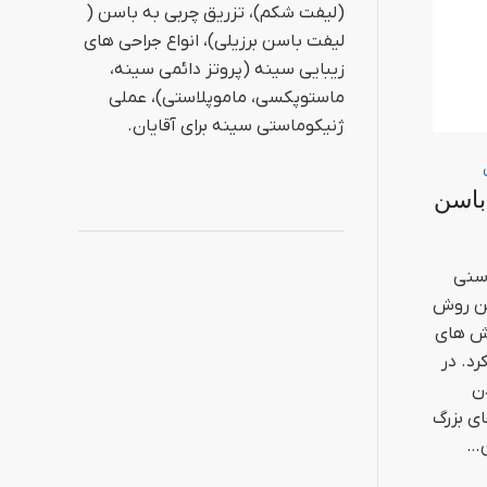
(لیفت شکم)، تزریق چربی به باسن (
لیفت باسن برزیلی)، انواع جراحی های
زیبایی سینه (پروتز دائمی سینه،
ماستوپکسی، ماموپلاستی)، عملی
ژنیکوماستی سینه برای آقایان.
باسن
اسنی
ین روش
وش های
د. در
ن
ی بزرگ
ن…