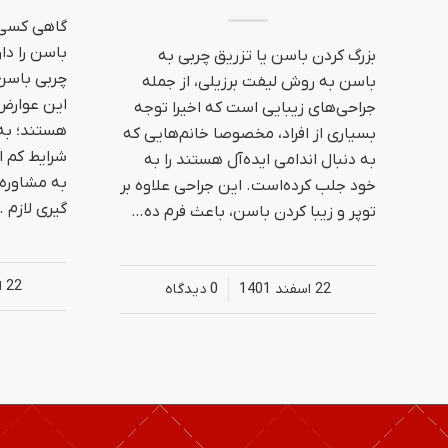
گاهی کسی 
باسن را دا
بزرگ کردن باسن یا تزریق چربی به
چربی باسن 
باسن به روش لیفت برزیلی، از جمله
این عوارض 
جراحی‌های زیبایی است که اخیرا توجه
هستند؛ به
بسیاری از افراد، مخصوصا خانم‌هایی که
شرایط کم ات
به دنبال اندامی ایده‌آل هستند را به
به مشاوره
خود جلب کرده‌است. این جراحی علاوه بر
گیری لازم 
توپر و زیبا کردن باسن، باعث فرم ده…
22 اسفند 1401
22 اسفند 1401
/
0 دیدگاه‌