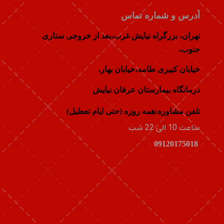
آدرس و شماره تماس
تهران، بزرگراه نیایش غرب،بعد از خروجی ستاری
جنوب،
خيابان كبيری طامه،خیابان بهار،
درمانگاه بیمارستان عرفان نیایش
تلفن مشاوره:همه روزه (حتی ایام تعطیل)
ساعت 10 الی 22 شب
09120175018