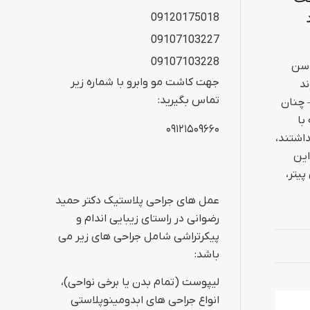
09120175018
09107103227
09107103228
 لیفت باسن
جهت کاشت مو وابرو با شماره زیر
وند
تماس بگیرید:
 چنان
با
۰۹۱۲۱۵۰۹۶۶۰
اشتند،
این
پیتر،
عمل های جراحی پلاستیک دکتر حمید
رضوانی در راستای زیبایی اندام و
پیکرتراشی شامل جراحی های زیر می
باشد:
لیپوست (تمام بدن یا برخی نواحی)،
انواع جراحی های ابدومینوپلاستی