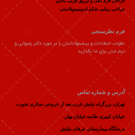
جراحی فرم دهی و تزریق چربی باسن
جراحی زیبایی شکم ابدومینوپلاستی
فرم نظرسنجی
نظرات، انتقادات و پیشنهاداتتان را در مورد دکتر رضوانی و
تیم شان برای ما بگذارید.
آدرس و شماره تماس
تهران، بزرگراه نیایش غرب،بعد از خروجی ستاری جنوب،
خيابان كبيری طامه،خیابان بهار،
درمانگاه بیمارستان عرفان نیایش