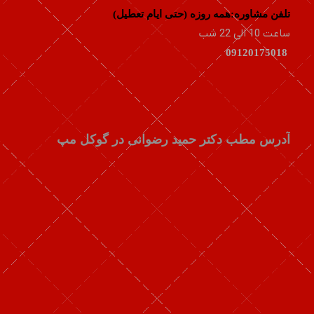
تلفن مشاوره:همه روزه (حتی ایام تعطیل)
ساعت 10 الی 22 شب
09120175018
آدرس مطب دکتر حمید رضوانی در گوکل مپ