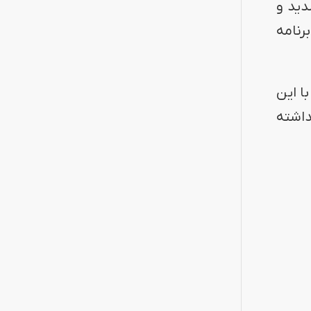
دید و
رنامه
ا این
وزن نداشته