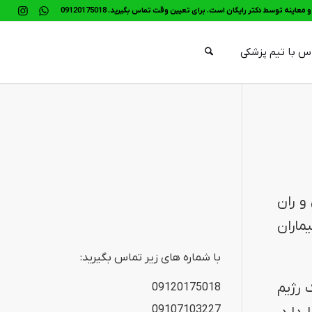
معاینه توسط دکتر رایگان است. برای تعیین وقت تماس بگیرید. 09120175018
س با تیم پزشکی
و ران
ماران
با شماره های زیر تماس بگیرید:
 رژیم
09120175018
09107103227