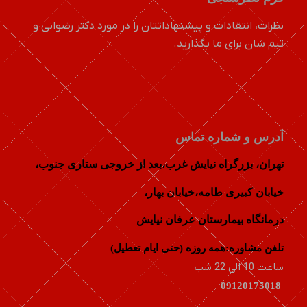
نظرات، انتقادات و پیشنهاداتتان را در مورد دکتر رضوانی و
تیم شان برای ما بگذارید.
آدرس و شماره تماس
تهران، بزرگراه نیایش غرب،بعد از خروجی ستاری جنوب،
خيابان كبيری طامه،خیابان بهار،
درمانگاه بیمارستان عرفان نیایش
تلفن مشاوره:همه روزه (حتی ایام تعطیل)
ساعت 10 الی 22 شب
09120175018