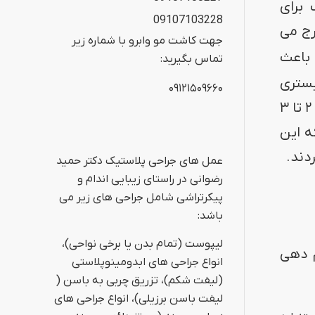
 برای
09107103228
رج می
جهت کاشت مو وابرو با شماره زیر
اعث
تماس بگیرید:
بستری
۰۹۱۲۱۵۰۹۶۶۰
شدن در بیمارستان نیست و بیمار معمولاً بلافاصله پس از عمل مرخص می شود. عمل لیپوماتیک حدود ۲ تا ۳
ه این
دند.
عمل های جراحی پلاستیک دکتر حمید
رضوانی در راستای زیبایی اندام و
پیکرتراشی شامل جراحی های زیر می
باشد:
لیپوست (تمام بدن یا برخی نواحی)،
م دهی
انواع جراحی های ابدومینوپلاستی
(لیفت شکم)، تزریق چربی به باسن (
لیفت باسن برزیلی)، انواع جراحی های