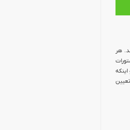
د. هر
تورات
اینکه
تعیین