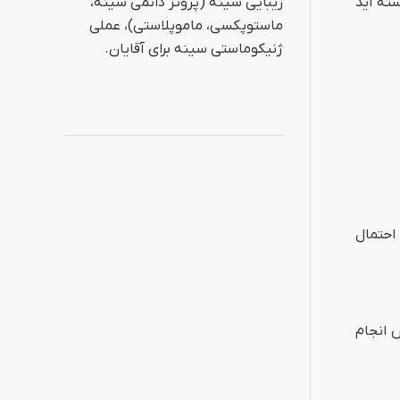
زیبایی سینه (پروتز دائمی سینه،
ته اید
ماستوپکسی، ماموپلاستی)، عملی
ژنیکوماستی سینه برای آقایان.
احتمال
 انجام